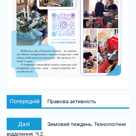
Навігація
Попередній
записів
Попередній
Правова активність
запис:
Наступний
Далі
Зимовий тиждень. Технологічне
запис:
відділення. Ч.2.