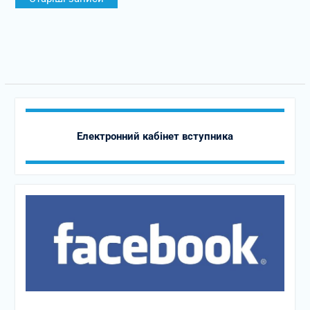
за
записами
Електронний кабінет вступника