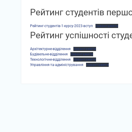
Рейтинг студентів першо
Рейтинг-студентів-1-курсу-2023-вступ
Завантажити
Рейтинг успішності студ
Архітектурне-відділення
Завантажити
Будівельне-відділення
Завантажити
Технологічне-відділення
Завантажити
Управління-та-адміністрування
Завантажити