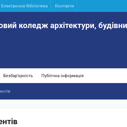
Електронна бібіліотека
Контакти
овий коледж архітектури, будівни
Безбар’єрність
Публічна інформація
ентів
ентів