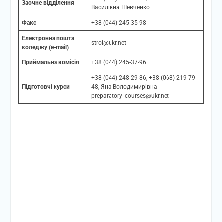
Заочне відділення
Василівна Шевченко
Факс
+38 (044) 245-35-98
Електронна пошта
stroi@ukr.net
коледжу (e-mail)
Приймальна комісія
+38 (044) 245-37-96
+38 (044) 248-29-86, +38 (068) 219-79-
Підготовчі курси
48, Яна Володимирівна
preparatory_courses@ukr.net