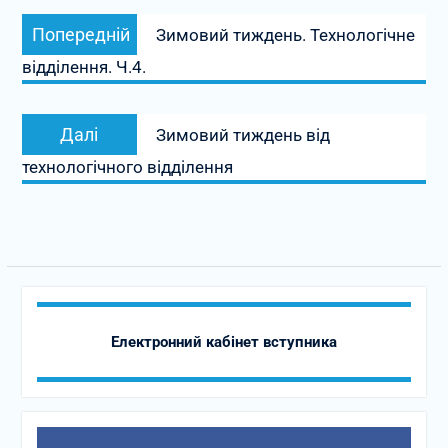
Навігація
Попередній
записів
Попередній
Зимовий тиждень. Технологічне
запис:
відділення. Ч.4.
Наступний
Далі
Зимовий тиждень від
запис:
технологічного відділення
Електронний кабінет вступника