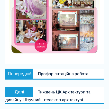
Навігація
Попередній
записів
Попередній
Профорієнтаційна робота
запис:
Наступний
Далі
Тиждень ЦК Архітектури та
запис:
дизайну. Штучний інтелект в архітектурі