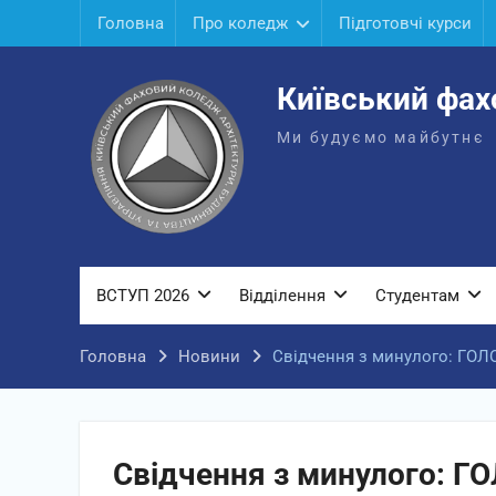
Перейти
Головна
Про коледж
Підготовчі курси
до
вмісту
Київський фах
Ми будуємо майбутнє
ВСТУП 2026
Відділення
Студентам
Головна
Новини
Свідчення з минулого: ГО
Свідчення з минулого: 