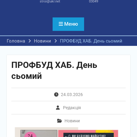
stroi@ukr.net
03049
Меню
Головна
Новини
ПРОФБУД ХАБ. День сьомий
ПРОФБУД ХАБ. День
сьомий
24.03.2026
Редакція
Новини