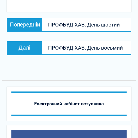
Навігація
Попередній
записів
Попередній
ПРОФБУД ХАБ. День шостий
запис:
Наступний
Далі
ПРОФБУД ХАБ. День восьмий
запис:
Електронний кабінет вступника