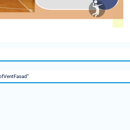
ofVentFasad”