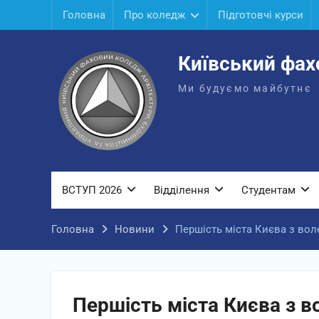
Перейти
Головна
Про коледж
Підготовчі курси
до
вмісту
Київський фах
Ми будуємо майбутнє
ВСТУП 2026
Відділення
Студентам
Головна
Новини
Першість міста Києва з во
Першість міста Києва з в