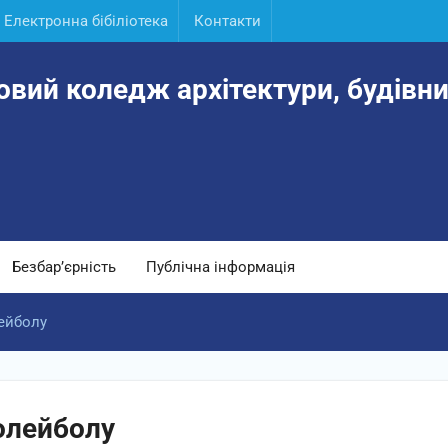
Електронна бібіліотека
Контакти
овий коледж архітектури, будівни
Безбар’єрність
Публічна інформація
лейболу
олейболу