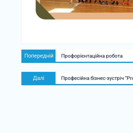
Навігація
Попередній
записів
Попередній
Профорієнтаційна робота
запис:
Наступний
Далі
Професійна бізнес-зустріч “Pr
запис: