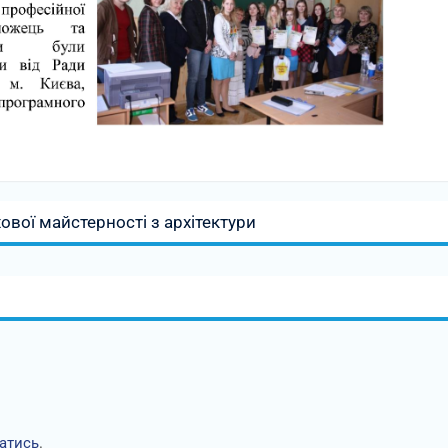
ової майстерності з архітектури
атись
.