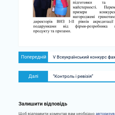
Навігація
Попередній
записів
Попередній
V Всеукраїнський конкурс фах
запис:
Наступний
Далі
“Контроль і ревізія”
запис:
Залишити відповідь
Щоб відправити коментар вам необхідно
авторизув