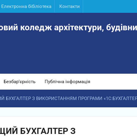
Електронна бібіліотека
Контакти
овий коледж архітектури, будівни
Безбар’єрність
Публічна інформація
Й БУХГАЛТЕР З ВИКОРИСТАННЯМ ПРОГРАМИ «1С:БУХГАЛТЕРІ
ЩИЙ БУХГАЛТЕР З