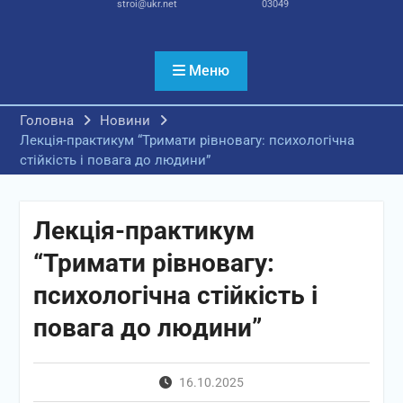
stroi@ukr.net
03049
Меню
Головна
Новини
Лекція-практикум “Тримати рівновагу: психологічна
стійкість і повага до людини”
Лекція-практикум
“Тримати рівновагу:
психологічна стійкість і
повага до людини”
16.10.2025