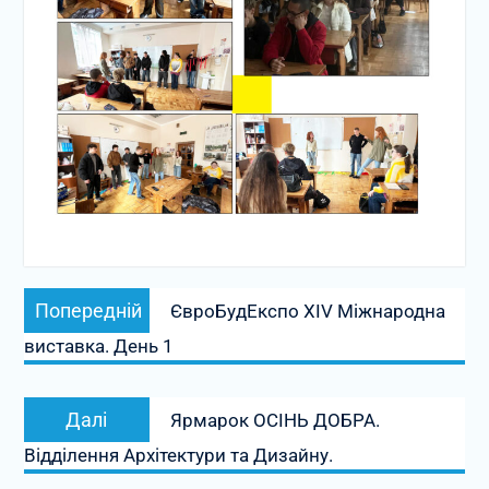
Навігація
Попередній
записів
Попередній
ЄвроБудЕкспо XIV Міжнародна
запис:
виставка. День 1
Наступний
Далі
Ярмарок ОСІНЬ ДОБРА.
запис:
Відділення Архітектури та Дизайну.