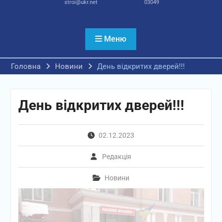
stroi@ukr.net
03049
Меню
Головна
Новини
День відкритих дверей!!!
День відкритих дверей!!!
02.12.2023
Редакція
Новини