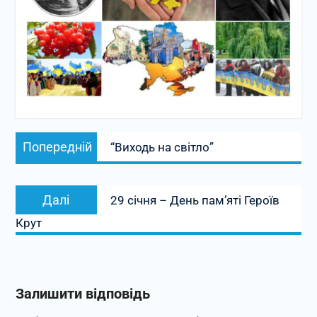
Навігація
Попередній
записів
Попередній
“Виходь на світло”
запис:
Наступний
Далі
29 січня – День пам’яті Героїв
запис:
Крут
Залишити відповідь