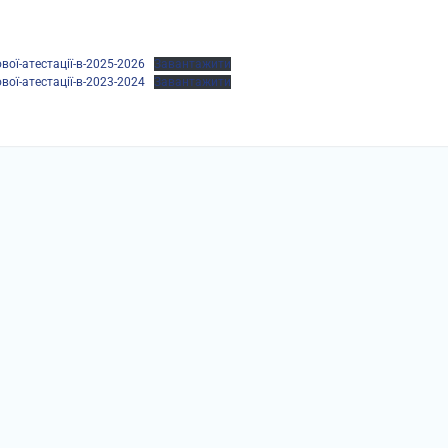
ої-атестації-в-2025-2026
Завантажити
ої-атестації-в-2023-2024
Завантажити