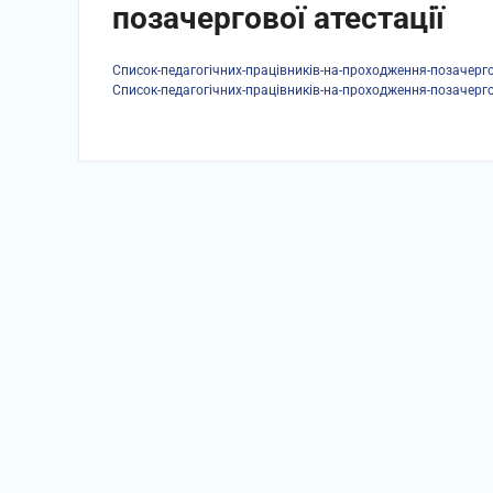
позачергової атестації
Список-педагогічних-працівників-на-проходження-позачергов
Список-педагогічних-працівників-на-проходження-позачергов