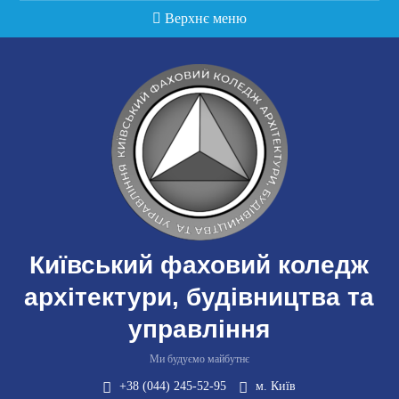
Перейти
Верхнє меню
до
вмісту
Київський фаховий коледж
архітектури, будівництва та
управління
Ми будуємо майбутнє
+38 (044) 245-52-95
м. Київ