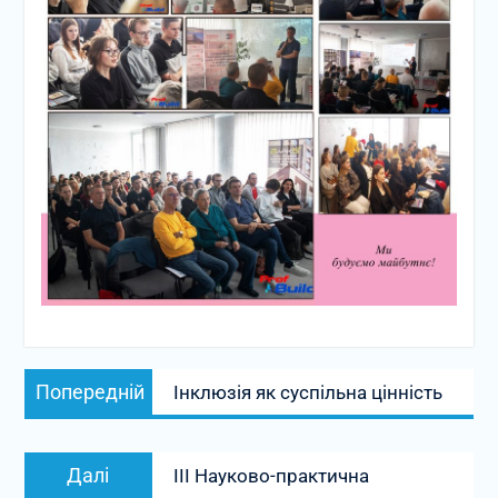
Навігація
Попередній
записів
Попередній
Інклюзія як суспільна цінність
запис:
Наступний
Далі
III Науково-практична
запис: