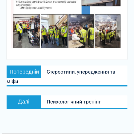
Навігація
Попередній
записів
Попередній
Стереотипи, упередження та
запис:
міфи
Наступний
Далі
Психологічний тренінг
запис: