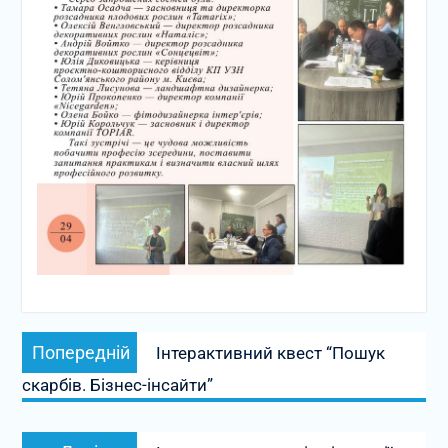
Навігація
Попередній
записів
Попередній
Інтерактивний квест “Пошук
запис:
скарбів. Бізнес-інсайти”
Наступний