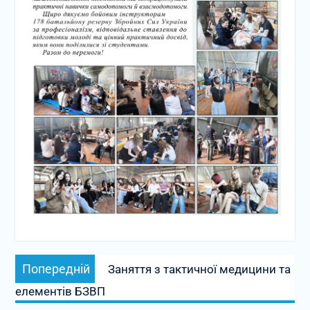
Навігація
Попередній
записів
Попередній
Заняття з тактичної медицини та
запис:
елементів БЗВП